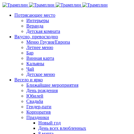
Потрясающее место
Интерьеры
Веранда
Детская комната
Вкусно, превосходно
Меню Грузия/Европа
Летнее меню
Бар
Винная карта
Кальяны
Чай
Детское меню
Весело и ярко
Ближайшие мероприятия
День рождения
Юбилей
Свадьба
Гендер-пати
Корпоратив
Праздники
Новый год
День всех влюбленных
8 марта