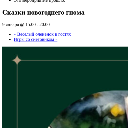
Это мероприятие прошло.
Сказки новогоднего гнома
9 января @ 15:00
-
20:00
«
Веселый олененок в гостях
Игры со снеговиком
»