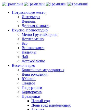
Потрясающее место
Интерьеры
Веранда
Детская комната
Вкусно, превосходно
Меню Грузия/Европа
Летнее меню
Бар
Винная карта
Кальяны
Чай
Детское меню
Весело и ярко
Ближайшие мероприятия
День рождения
Юбилей
Свадьба
Гендер-пати
Корпоратив
Праздники
Новый год
День всех влюбленных
8 марта