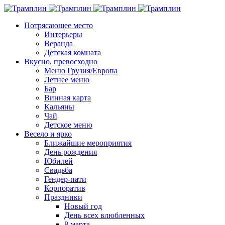
Потрясающее место
Интерьеры
Веранда
Детская комната
Вкусно, превосходно
Меню Грузия/Европа
Летнее меню
Бар
Винная карта
Кальяны
Чай
Детское меню
Весело и ярко
Ближайшие мероприятия
День рождения
Юбилей
Свадьба
Гендер-пати
Корпоратив
Праздники
Новый год
День всех влюбленных
8 марта