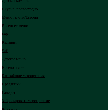
Детская комната
Вкусно, превосходно
Меню Грузия/Европа
Весеннее меню
Бар
Кальяны
Чай
Детское меню
Весело и ярко
Ближайшие мероприятия
Праздники
Галерея
Забронировать мероприятие
Контакты