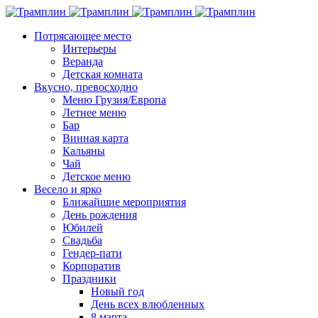
Потрясающее место
Интерьеры
Веранда
Детская комната
Вкусно, превосходно
Меню Грузия/Европа
Летнее меню
Бар
Винная карта
Кальяны
Чай
Детское меню
Весело и ярко
Ближайшие мероприятия
День рождения
Юбилей
Свадьба
Гендер-пати
Корпоратив
Праздники
Новый год
День всех влюбленных
8 марта