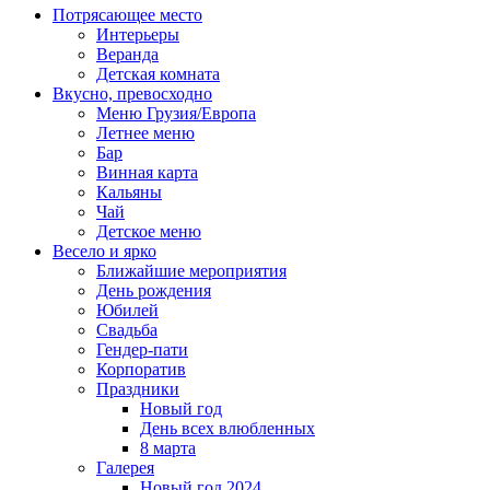
Потрясающее место
Интерьеры
Веранда
Детская комната
Вкусно, превосходно
Меню Грузия/Европа
Летнее меню
Бар
Винная карта
Кальяны
Чай
Детское меню
Весело и ярко
Ближайшие мероприятия
День рождения
Юбилей
Свадьба
Гендер-пати
Корпоратив
Праздники
Новый год
День всех влюбленных
8 марта
Галерея
Новый год 2024